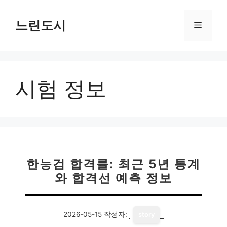
컨
텐
느린도시
메
츠
로
뉴
건
너
시험 정보
뛰
기
한능검 합격률: 최근 5년 통계
와 합격선 예측 정보
2026-05-15
작성자:
story