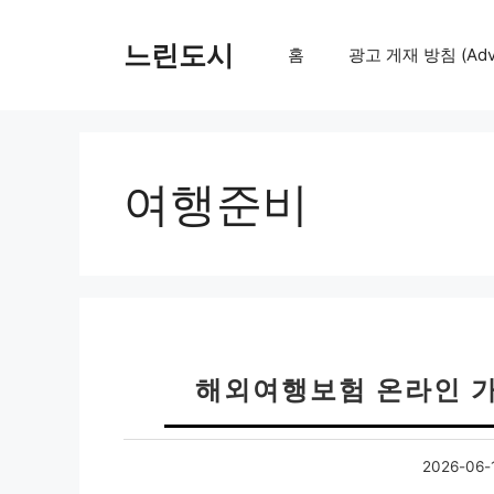
컨
텐
느린도시
홈
광고 게재 방침 (Adver
츠
로
건
너
뛰
여행준비
기
해외여행보험 온라인 가
2026-06-