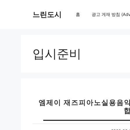
컨
텐
느린도시
홈
광고 게재 방침 (Adver
츠
로
건
너
뛰
입시준비
기
엠제이 재즈피아노실용음악