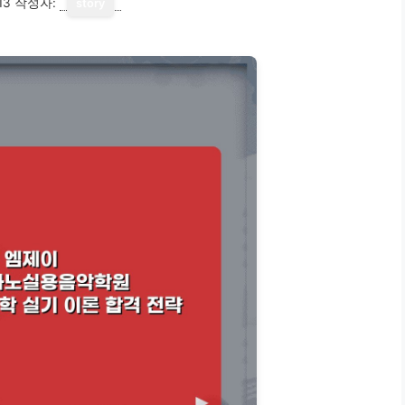
13
작성자:
story