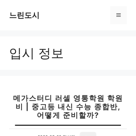
컨
텐
느린도시
메
츠
로
뉴
건
너
입시 정보
뛰
기
메가스터디 러셀 영통학원 학원
비 | 중고등 내신 수능 종합반,
어떻게 준비할까?