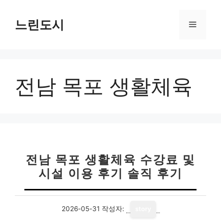
컨
텐
느린도시
메
츠
로
뉴
건
너
전남 목포 생활체육
뛰
기
전남 목포 생활체육 수강료 및
시설 이용 후기 솔직 후기
2026-05-31
작성자:
story