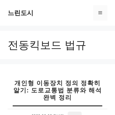
컨
텐
느린도시
메
츠
로
뉴
건
너
전동킥보드 법규
뛰
기
개인형 이동장치 정의 정확히
알기: 도로교통법 분류와 해석
완벽 정리