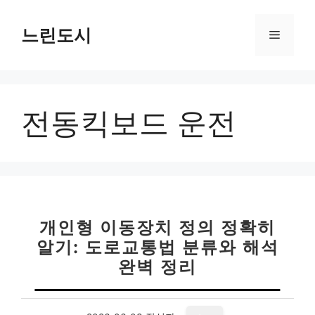
컨
텐
느린도시
메
츠
로
뉴
건
너
전동킥보드 운전
뛰
기
개인형 이동장치 정의 정확히
알기: 도로교통법 분류와 해석
완벽 정리