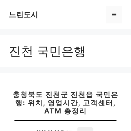
컨
텐
느린도시
메
츠
로
뉴
건
너
진천 국민은행
뛰
기
충청북도 진천군 진천읍 국민은
행: 위치, 영업시간, 고객센터,
ATM 총정리