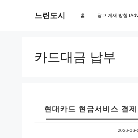
컨
텐
느린도시
홈
광고 게재 방침 (Adver
츠
로
건
너
뛰
카드대금 납부
기
현대카드 현금서비스 결제일
2026-06-