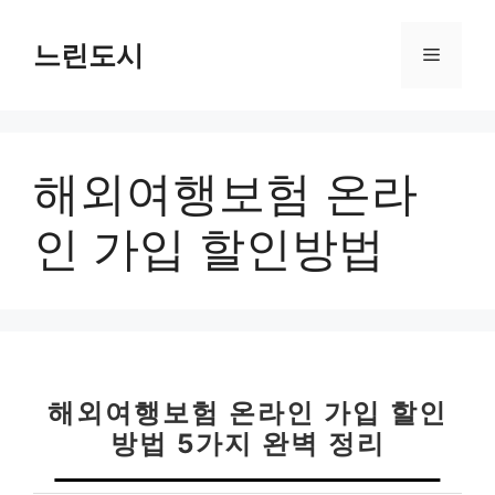
컨
텐
느린도시
메
츠
로
뉴
건
너
해외여행보험 온라
뛰
기
인 가입 할인방법
해외여행보험 온라인 가입 할인
방법 5가지 완벽 정리