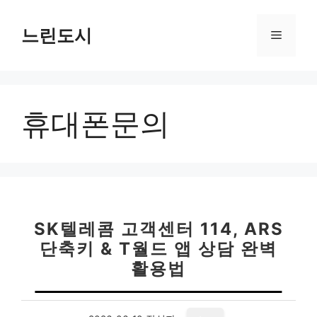
컨
텐
느린도시
메
츠
로
뉴
건
너
휴대폰문의
뛰
기
SK텔레콤 고객센터 114, ARS
단축키 & T월드 앱 상담 완벽
활용법