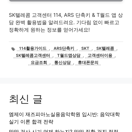
SK텔레콤 고객센터 114, ARS 단축키 & T월드 앱 상
담 완벽 활용법을 알려드려요. 기다림 없이 빠르고
정확하게 원하는 정보를 얻어가세요!
태
114활용가이드
,
ARS단축키
,
SKT
,
SK텔레콤
,
그
SK텔레콤고객센터
,
T월드앱상담
,
고객센터이용
,
요금조회
,
통신상담
,
휴대폰문의
최신 글
엠제이 재즈피아노실용음악학원 입시반: 음악대학
실기 이론 합격 전략
망막 검사 시기 언제 하는지? 망막 질환 검진 적정