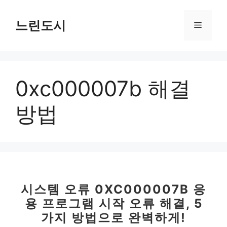
컨
텐
느린도시
메
츠
로
뉴
건
너
0xc000007b 해결
뛰
기
방법
시스템 오류 0XC000007B 응
용 프로그램 시작 오류 해결, 5
가지 방법으로 완벽하게!