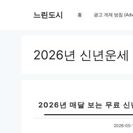
컨
텐
느린도시
홈
광고 게재 방침 (Adver
츠
로
건
너
뛰
2026년 신년운세
기
2026년 매달 보는 무료 
2026-05-