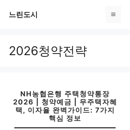
컨
텐
느린도시
메
츠
로
뉴
건
너
2026청약전략
뛰
기
NH농협은행 주택청약통장
2026 | 청약예금 | 무주택자혜
택, 이자율 완벽가이드: 7가지
핵심 정보