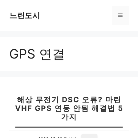
컨
텐
느린도시
메
츠
로
뉴
건
너
GPS 연결
뛰
기
해상 무전기 DSC 오류? 마린
VHF GPS 연동 안됨 해결법 5
가지