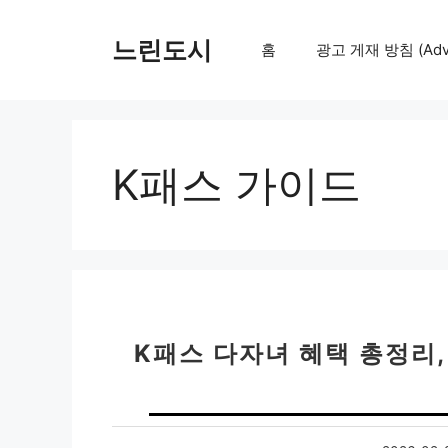
컨
텐
느린도시
홈
광고 게재 방침 (Adver
츠
로
건
너
뛰
K패스 가이드
기
K패스 다자녀 혜택 총정리,