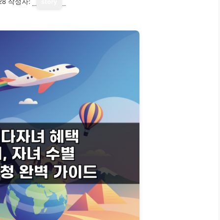
28
작성자:
story