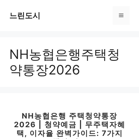
컨
텐
느린도시
메
츠
로
뉴
건
너
NH농협은행주택청
뛰
기
약통장2026
NH농협은행 주택청약통장
2026 | 청약예금 | 무주택자혜
택, 이자율 완벽가이드: 7가지