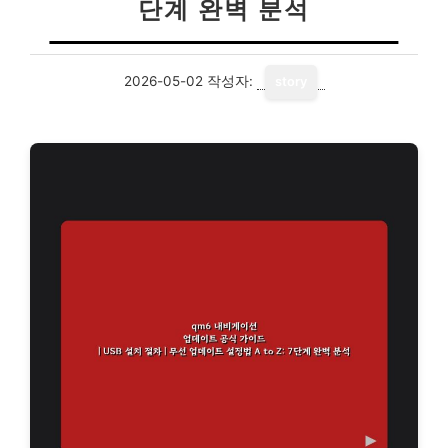
단계 완벽 분석
2026-05-02
작성자:
story